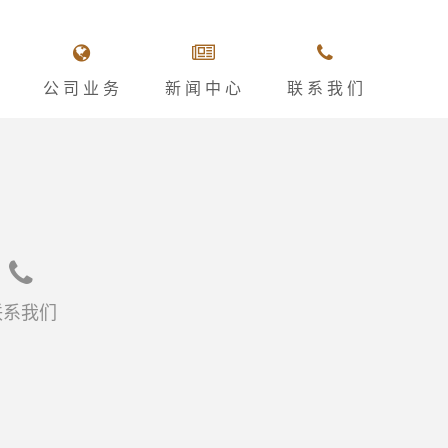
们
公司业务
新闻中心
联系我们
联系我们