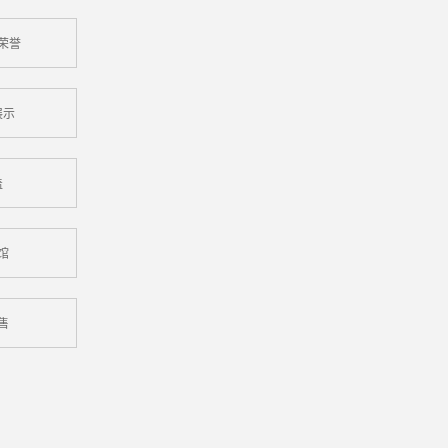
荣誉
展示
盖
馆
售